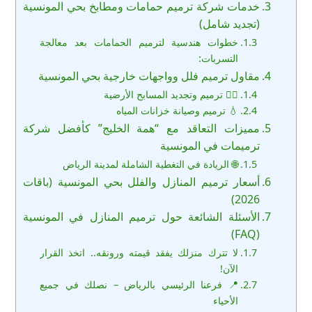
خدمات شركة ترميم حمامات ومطابخ بحي المونسية
(تجديد شامل)
خطوات هندسية لترميم الحمامات بعد معالجة
التسربات:
مقاول ترميم فلل وواجهات خارجية بحي المونسية
🏊‍♂️ ترميم وتجديد المسابح الأرضية
💧 ترميم وصيانة خزانات المياه
مميزات التعاقد مع “همة الخليج” كأفضل شركة
ترميمات في المونسية
🌐 الريادة في التغطية الشاملة لمدينة الرياض
أسعار ترميم المنازل والفلل بحي المونسية (باقات
2026)
الأسئلة الشائعة حول ترميم المنازل في المونسية
(FAQ)
لا تترك منزلك يفقد قيمته ورونقه.. اتخذ القرار
الآن!
📍 فرعنا الرئيسي بالرياض – نصلك في جميع
الأحياء