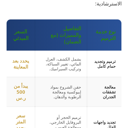
الاسترشادية:
التفاصيل
نوع خدمة
السعر
والمميزات (مع
الترميم
المبدئي
الضمان)
يشمل الكشف، العزل
يحدد بعد
ترميم وتجديد
المائي، تغيير السباكة،
حمام كامل
المعاينة
وتركيب السيراميك.
يبدأ من
معالجة
حقن الشروخ بمواد
500
تشققات
إيبوكسية ومعالجة
الجدران
الرطوبة والدهان.
ر.س
سعر
ترميم الحجر أو
المتر
تجديد واجهات
البروفايل الخارجي،
الفلل
ومعالجة العيوب
يحدد