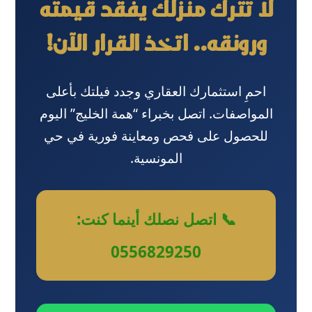
لا تترك منزلك يفقد قيمته
ورونقه.. اتخذ القرار الآن!
احمِ استثمارك العقاري وجدد فيلتك بأعلى
المواصفات. اتصل بخبراء “همة الخليج” اليوم
للحصول على فحص ومعاينة فورية في حي
المونسية.
📞 اتصل نصلك أينما كنت:
0556829250