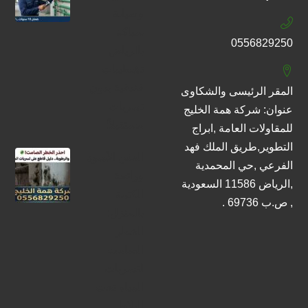
وصيانة
سباكة
0556829250
بالرياض
تشطيبات
فندقية بدون
المقر الرئيسى والشكاوى
تسربات
عنوان: شركة همة الخليج
مستقبلاً!
للمقاولات العامة ,ابراج
التطوير,طريق الملك فهد
العفن الأسود
الفرعي ,حي المحمدية
ورائحة
,الرياض 11586 السعودية
الكتمة
, ص.ب 69736 .
بالمنزل:
الخطر
الصامت
لتسربات
المياه تحت
البلاط