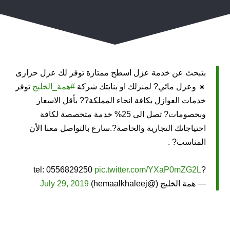
بتبحث عن خدمة عزل اسطح ممتازة توفر لك عزل حرارى
☀️ وعزل مائي? لمنزلك او بنايتك شركة
#همة_الخليج
توفر
خدمات العوازل بكافة انحاء المملكة?? بأقل الاسعار
وبخصومات? تصل الى 25% خدمة متخصصة لكافة
احتياجاتك التجارية والخاصة?.سارع بالتواصل معنا الأن
المناسب? .
pic.twitter.com/YXaP0mZG2L
?tel: 0556829250
— همة الخليج (@hemaalkhaleej)
July 29, 2019