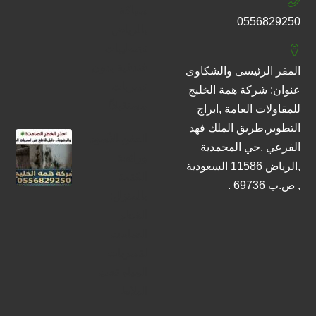
سباكة
0556829250
بالرياض
تشطيبات
فندقية بدون
المقر الرئيسى والشكاوى
تسربات
عنوان: شركة همة الخليج
مستقبلاً!
للمقاولات العامة ,ابراج
التطوير,طريق الملك فهد
العفن الأسود
الفرعي ,حي المحمدية
ورائحة
,الرياض 11586 السعودية
الكتمة
, ص.ب 69736 .
بالمنزل:
الخطر
الصامت
لتسربات
المياه تحت
البلاط