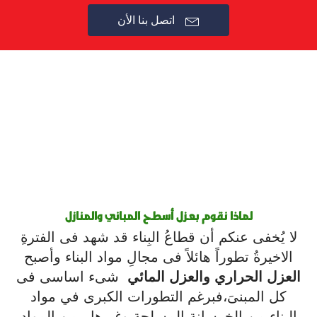

اتصل بنا الأن
لماذا نقوم بعزل أسطح المباني والمنازل
لا يُخفى عنكم أن قطاعُ البِناء قد شهد فى الفترةِ
الاخيرةُ تطوراً هائلاً فى مجالِ مواد البناء وأصبح
العزل الحراري والعزل المائي
شىء اساسى فى
كل المبنىَ،فبرغم التطورات الكبرى في مواد
البناء من الخرسانة المسلحة وغيرها ..من المواد