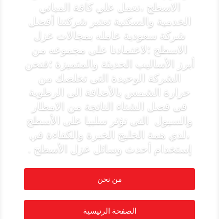
الاسطح ،نعمل علي كافة المباني
الخدمية والسكنية تعتبر شركتنا أفضل
شركة سعودية عامله بمجالات عزل
الاسطح ؛لاعتمادنا على مجموعه من
أبرز الأساليب الحديثة والمتميزة ؛فنحن
الشركة الوحيدة التى تخلصك من
حرارة الشمس بالأضافة الى الرطوبة
فى فصل الشتاء الناتجة من الامطار
والسيول التى تؤثر سلبيا على الأسطح
،لدي همة الخليج الخبرة والكفاءة في
إستخدام أحدث وسائل عزل الأسطح .
من نحن
الصفحة الرئيسية