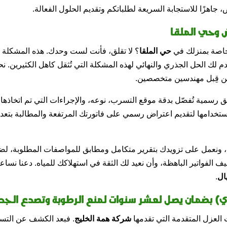
، جاهزًا للاستجابة السريعة لطلباتكم وتقديم الحلول الفعالة.
ض وحي الملقا
لخاصة بمنزلك في
حي الملقا
؟ لا تقلق، فأنت لست وحدك. هذه المشكلة شائ
دم لك الحل الجذري والنهائي لهذه المشكلة التي تُثقل كاهل الكثيرين.
 قِبل مهندسين متخصصين.
ق رسمية تُفصّل بدقة موقع التسرب، نوعه، والإجراءات التي تم اتخاذها 
 استخدامها لتقديم اعتراض رسمي على فاتورتك المرتفعة والمطالبة بتعديل
ة، ونعمل على تزويدك بتقرير متكامل ومطابق للمواصفات المطلوبة، ل
اليف الفواتير الباهظة، وأن نعيد لك الثقة في استهلاكك للمياه. دعنا ن
.
ري) بضمان يصل لعشر سنوات لمنع الرطوبة وتصدع الجدر
العزل المتقدمة التي تقدمها
شركة همة الخليج
. فبعد الكشف عن التسرب