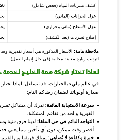
كشف تسربات المياه (فحص شامل)
150 ر
عزل الخزانات (المائي)
يحد
عزل الأسطح (مائي وحراري)
يحد
إصلاح تسربات (بعد الكشف)
يحد
ملاحظة هامة:
الأسعار المذكورة هي أسعار تقديرية وقد
لترتيب زيارة معاينة مجانية (في حال إتمام العمل).
لماذا تختار شركة همة الخليج لخدمة ح
في عالم مليء بالخيارات، قد تتساءل: لماذا تختار
ش
صدارة أولوياتنا لضمان رضاكم التام:
سرعة الاستجابة الفائقة:
ندرك أن مشاكل تسربات 
الفورية والحد من تفاقم المشكلة.
التواجد الدائم في حي الملقا:
لدينا فرق فنية و
أقصر وقت ممكن، دون أي تأخير، مما يعني خدمة
خبرة وكفاءة لا تُضاهى:
يمتلك فريقنا من الفني