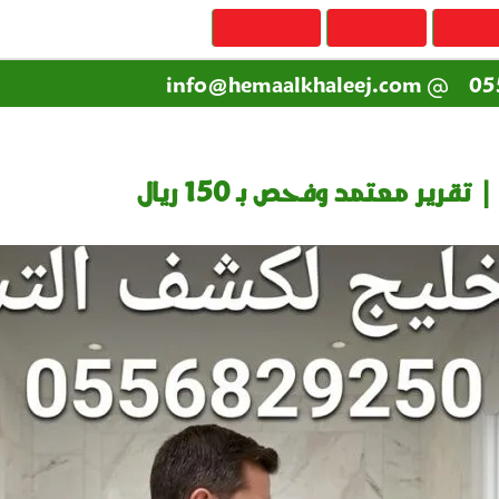
 معنا
من نحن
خدماتنا
info@hemaalkhaleej.com
05
ير معتمد وفحص بـ 150 ريال