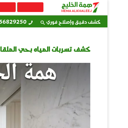
الرئيسية
تواصل
كشف دقيق وإصلاح فوري
56829250
كشف تسربات المياه بحي الملقا | تقر