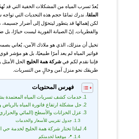
يُعدّ تسرب المياه من المشكلات الخفية التي قد تُ
الملقا
، ندرك تمامًا حجم هذه التحديات التي تواجه
لكن إهمالها قد يتطور ليتحوّل إلى أضرار جسيمة، 
والفطريات. إنّ الصيانة الفورية ليست خيارًا، بل 
تخيل أن منزلك، الذي هو ملاذك الآمن، يُعاني بصمت
فواتير المياه لم يعد أمرًا طبيعيًا، بل هو مؤشر قو
فإننا نقدم لكم في
شركة همة الخليج
طريقك نحو منزل آمن وخالٍ من التسربات.
فهرس المحتويات
خدمات كشف تسربات المياه المعتمدة بشر
حل مشكلة ارتفاع فاتورة المياه بالرياض و
عزل الخزانات والأسطح (المائي والحرار
جدول تقريبي للأسعار والخدمات
لماذا تختار شركة همة الخليج لخدمة حي ال
📍 موقعنا لخدمتكم