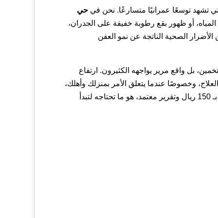
ي تشهد توسعًا عمرانيًا متسارعًا. نحن في
حي
المياه، أو ظهور بقع رطوبة خفيفة على الجدران،
الأضرار الصحية الناتجة عن نمو العفن
مين، بل واقع مرير يواجهه الكثيرون. ارتفاع
العلاج، وخصوصًا عندما يتعلق الأمر بمنزلك وأهلك،
الحل الأمثل والأكثر احترافية لمواجهة هذه المشكلة بكل فعالية واقتدار. فحص دقيق بـ 150 ريال وتقرير معتمد، هو ما تحتاجه لتبدأ