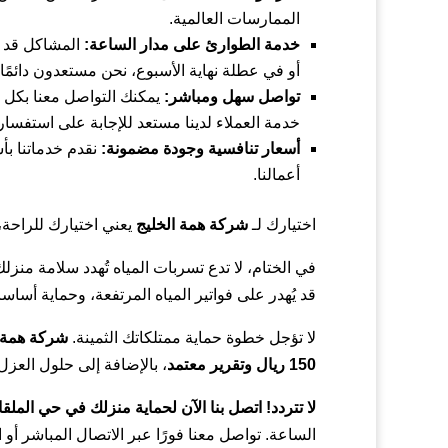
الممارسات العالمية.
خدمة الطوارئ على مدار الساعة:
المشاكل قد 
أو في عطلة نهاية الأسبوع، نحن مستعدون دائمًا ل
تواصل سهل ومباشر:
يمكنك التواصل معنا بكل 
خدمة العملاء لدينا مستعد للإجابة على استفسا
أسعار تنافسية وجودة مضمونة:
أعمالنا.
اختيارك لـ
شركة همة الخليج
يعني اختيارك للراحة،
في الختام، لا تدع تسربات المياه تُهدد سلامة من
قد يُهدر على فواتير المياه المرتفعة، وحماية أس
لا تؤجل خطوة حماية ممتلكاتك الثمينة.
شركة همة ا
150 ريال وتقرير معتمد
، بالإضافة إلى حلول العزل
لا تتردد! اتصل بنا الآن لحماية منزلك في حي الملقا.
الساعة. تواصل معنا فورًا عبر الاتصال المباشر أو