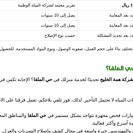
يال
تقرير معتمد لشركة المياه الوطنية
د بعد المعاينة
يصل إلى 10 سنوات
د بعد المعاينة
يصل إلى 10 سنوات
د بعد تحديد المشكلة
حسب نوع الإصلاح
 تختلف بناءً على حجم العمل، صعوبة الوصول، ونوع المواد المستخدمة. للح
ي الملقا؟
ركة همة الخليج
تحديدًا لخدمة منزلك في
حي الملقا
؟ الإجابة تكمن في
المياه لا تحتمل التأخير. لذلك، فور تلقي بلاغكم، تعمل فرقنا على ا
سيارات فحص مجهزة تتواجد بشكل مستمر في
حي الملقا
والمناطق المجا
 أسرع وأكثر فعالية.
ين والمهندسين خبرة واسعة في مجال كشف وإصلاح التسربات والعزل، 