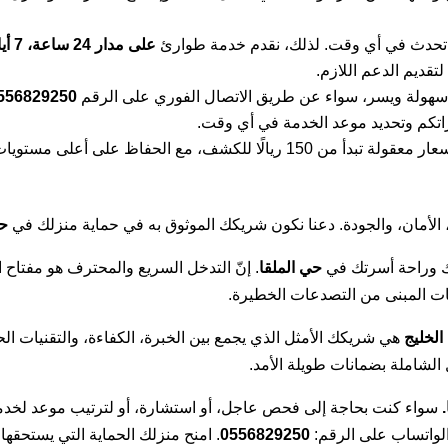
تحدث في أي وقت. لذلك، نقدم خدمة طوارئ
على مدار 24 ساعة، 7 أيام في الأسبوع
تقديم الدعم اللازم.
سهولة ويسر، سواء عن طريق الاتصال الفوري على الرقم
556829250
راتكم وتحديد موعد الخدمة في أي وقت.
نقدم خدماتنا بأسعار معقولة تبدأ من 150 ريالًا للكشف، مع الح
 الأمان، والجودة. دعنا نكون شريكك الموثوق به في حماية منزلك في
حي
زلك وراحة أسرتك في
حي الملقا
. إنّ التدخل السريع والمحترف هو مفتاح 
اسات المبنى من التصدعات الخطيرة.
لخليج
هي شريكك الأمثل الذي يجمع بين الخبرة، الكفاءة، والتقنيات ال
 الشاملة بضمانات طويلة الأمد.
سواء كنت بحاجة إلى فحص عاجل، أو استشارة، أو لترتيب موعد لخدم
 الواتساب على الرقم:
0556829250
. امنح منزلك الحماية التي يستحقها،