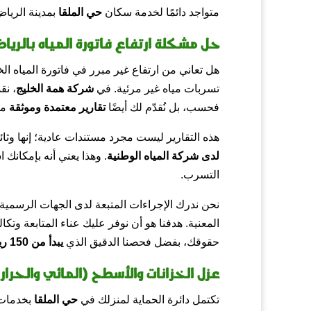
متواجد دائمًا لخدمة سكان
حي الملقا
بمدينة الرياض
حل مشكلة ارتفاع فاتورة المياه بالريا
هل تعاني من ارتفاع غير مبرر في فاتورة المياه ا
تسربات مياه غير مرئية. في
شركة همة الخليج
، نق
فحسب، بل نُقدّم لك أيضًا
تقارير معتمدة وموثقة
من
هذه التقارير ليست مجرد مستندات عادية؛ إنها وثائ
لدى شركة المياه الوطنية
. وهذا يعني أنه بإمكانك
التسرب.
نحن ندرك الإجراءات المتبعة لدى الجهات الرسمي
المعنية. هدفنا هو أن نوفر عليك عناء المتابعة وتك
حقوقك، بفضل فحصنا الدقيق الذي
يبدأ من 150 ريال
عزل الخزانات والأسطح (المائي والحرا
تكتمل دائرة الحماية لمنزلك في
حي الملقا
بخدمات 