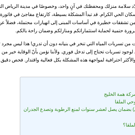
هدّد سلامة منزلك ومحفظتك في آنٍ واحد، وخصوصًا في مدينة الرياض الت
 سكان الحي الكرام. قد تبدأ المشكلة بسيطة، كارتفاع مفاجئ في فاتورة 
من تشققات خطيرة في أساسات المبنى إلى انهيارات محتملة، فضلاً عن 
ضرورة حتمية لحماية استثماراتكم ومنازلكم وضمان راحة بالكم.
 من تسربات المياه التي تنخر في بنيانه دون أن تدري! هذا ليس مجرد تخ
ي لوجود تسربات تحتاج إلى تدخل فوري. ولأننا نؤمن بأنّ الوقاية خير من 
كة همة الخليج
حي الملقا
ي) بضمان يصل لعشر سنوات لمنع الرطوبة وتصدع الجدران
ملقا؟