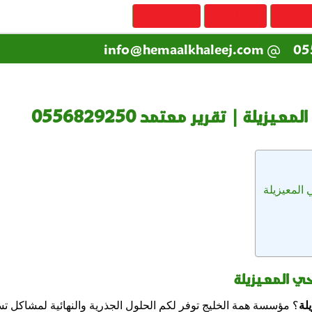
 معنا
من نحن
خدماتنا
info@hemaalkhaleej.com
05
لة | تقرير معتمد 0556829250
المعيزيلة
ي المعيزيلة
لة
؟ مؤسسة همة الخليج توفر لكم الحلول الجذرية والنهائية لمشاكل ت