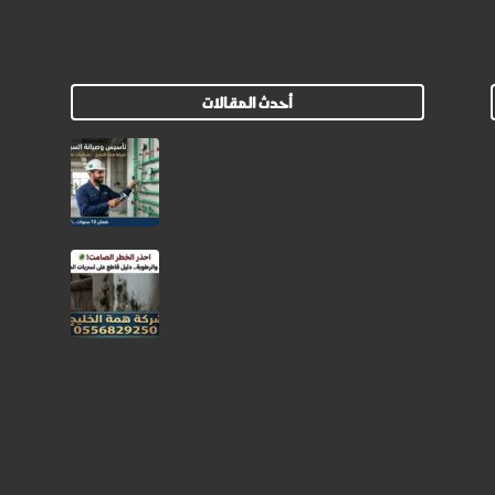
أحدث المقالات
أفضل شركة تأسيس وصيانة
سباكة بالرياض تشطيبات فندقية
بدون تسربات مستقبلاً!
العفن الأسود ورائحة الكتمة
بالمنزل: الخطر الصامت لتسربات
المياه تحت البلاط