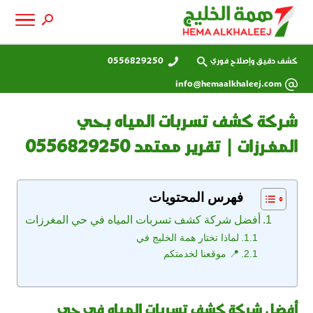
كشف دقيق وإصلاح فوري
0556829250
info@hemaalkhaleej.com
شركة كشف تسربات المياه بحي
المغرزات | تقرير معتمد 0556829250
فهرس المحتويات
أفضل شركة كشف تسربات المياه في حي المغرزات
لماذا تختار همة الخليج في
📍 موقعنا لخدمتكم
أفضل شركة كشف تسربات المياه في حي