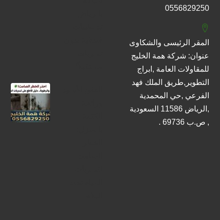
سباكة
0556829250
بالرياض
تشطيبات
فندقية بدون
المقر الرئيسى والشكاوى
تسربات
عنوان: شركة همة الخليج
مستقبلاً!
للمقاولات العامة ,ابراج
التطوير,طريق الملك فهد
العفن الأسود
الفرعي ,حي المحمدية
ورائحة
,الرياض 11586 السعودية
الكتمة
, ص.ب 69736 .
بالمنزل:
الخطر
الصامت
لتسربات
المياه تحت
البلاط