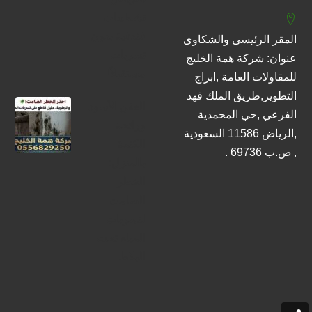
تشطيبات
فندقية بدون
المقر الرئيسى والشكاوى
تسربات
عنوان: شركة همة الخليج
مستقبلاً!
للمقاولات العامة ,ابراج
التطوير,طريق الملك فهد
العفن الأسود
الفرعي ,حي المحمدية
ورائحة
,الرياض 11586 السعودية
الكتمة
, ص.ب 69736 .
بالمنزل:
الخطر
الصامت
لتسربات
المياه تحت
البلاط