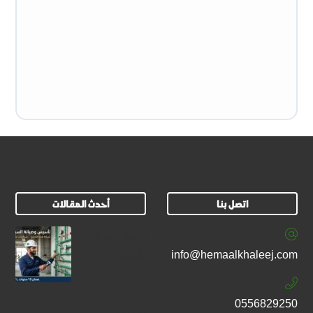
اتصل بنا
أحدث المقالات
أفضل شركة
info@hemaalkhaleej.com
تأسيس
وصيانة
سباكة
0556829250
بالرياض