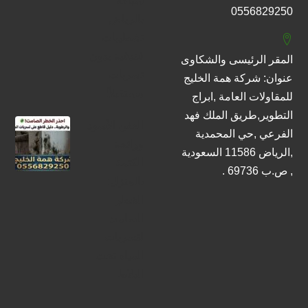
سباكة
0556829250
بالرياض
تشطيبات
فندقية بدون
المقر الرئيسى والشكاوى
تسربات
عنوان: شركة همة الخليج
مستقبلاً!
للمقاولات العامة ,ابراج
التطوير,طريق الملك فهد
العفن الأسود
الفرعي ,حي المحمدية
ورائحة
,الرياض 11586 السعودية
الكتمة
, ص.ب 69736 .
بالمنزل:
الخطر
الصامت
لتسربات
المياه تحت
البلاط