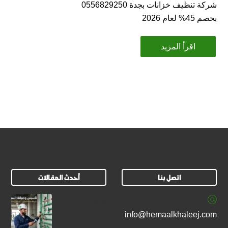
شركة تنظيف خزانات بجدة 0556829250
بخصم 45% لعام 2026
اقرأ المزيد
اتصل بنا
أحدث المقالات
أفضل شركة
info@hemaalkhaleej.com
تأسيس