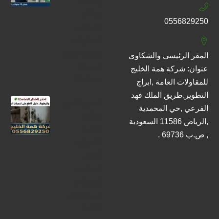
وصيانة
سباكة
0556829250
بالرياض
تشطيبات
فندقية بدون
المقر الرئيسى والشكاوى
تسربات
عنوان: شركة همة الخليج
مستقبلاً!
للمقاولات العامة ,ابراج
التطوير,طريق الملك فهد
العفن الأسود
الفرعي ,حي المحمدية
ورائحة
,الرياض 11586 السعودية
الكتمة
, ص.ب 69736 .
بالمنزل:
الخطر
الصامت
لتسربات
المياه تحت
البلاط