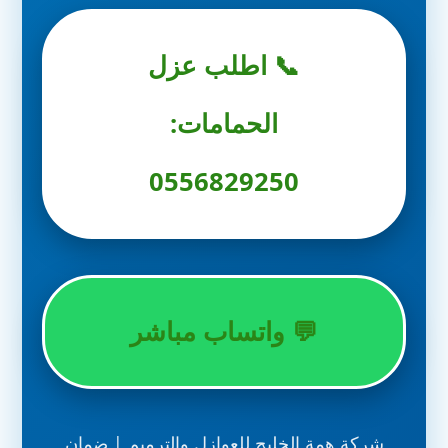
📞 اطلب عزل
الحمامات:
0556829250
💬 واتساب مباشر
شركة همة الخليج للعوازل والترميم | ضمان