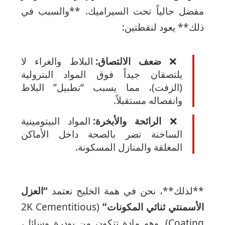
مفضل حالياً تحت السيراميك. **والسبب في
ذلك** يعود لنقطتين:
❌
ضعف الالتصاق:
البلاط والغراء لا
يلتصقان جيداً فوق المواد البترولية
(الزفت)، مما يسبب “تطبيل” البلاط
وانفصاله مستقبلاً.
❌
الرائحة والأبخرة:
المواد البيتومينية
الساخنة تضر بالصحة داخل الأماكن
المغلقة والمنازل المسكونة.
**لذلك**، نحن في همة الخليج نعتمد
“العزل
الأسمنتي ثنائي المكونات”
(2K Cementitious
Coating). وهو مادة تتكون من بودرة وسائل،