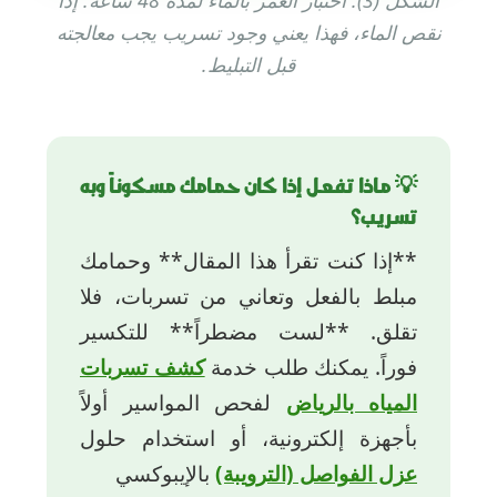
الشكل (3): اختبار الغمر بالماء لمدة 48 ساعة. إذا
نقص الماء، فهذا يعني وجود تسريب يجب معالجته
قبل التبليط.
💡 ماذا تفعل إذا كان حمامك مسكوناً وبه
تسريب؟
**إذا كنت تقرأ هذا المقال** وحمامك
مبلط بالفعل وتعاني من تسربات، فلا
تقلق. **لست مضطراً** للتكسير
فوراً. يمكنك طلب خدمة
كشف تسربات
المياه بالرياض
لفحص المواسير أولاً
بأجهزة إلكترونية، أو استخدام حلول
عزل الفواصل (الترويبة)
بالإيبوكسي