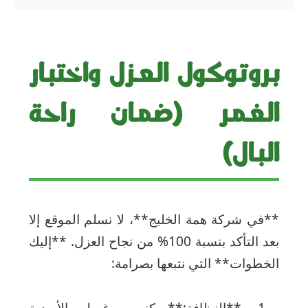
بروتوكول العزل واختبار
الغمر (ضمان راحة
البال)
**في شركة همة الخليج**، لا نسلم الموقع إلا
بعد التأكد بنسبة 100% من نجاح العزل. **إليك
الخطوات** التي نتبعها بصرامة:
**النظافة:** كنس وغسل الأرضية